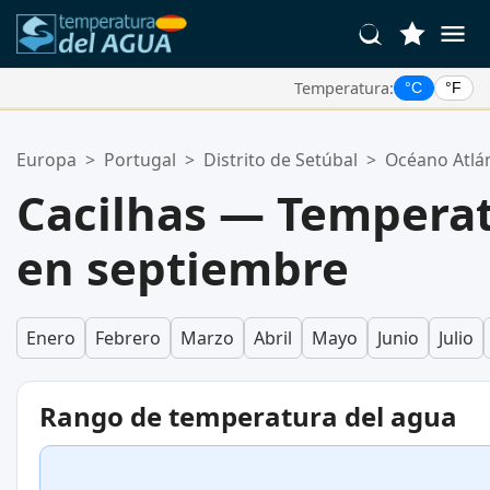
Temperatura:
°C
°F
Tus Ubicaciones Favoritas:
Europa
>
Portugal
>
Distrito de Setúbal
>
Océano Atlá
Tu lista de favoritos está vacía.
Cacilhas — Temperat
en septiembre
Enero
Febrero
Marzo
Abril
Mayo
Junio
Julio
Rango de temperatura del agua