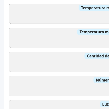
Temperatura me
Temperatura med
Cantidad de
Número
Luz