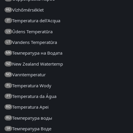
Vízhőmérséklet
HU
Temperatura dell'Acqua
IT
Ūdens Temperatūra
LV
Vandens Temperatūra
LT
Температура на Водата
MK
New Zealand Watertemp
NZ
Vanntemperatur
NO
Temperatura Wody
PL
Temperatura da Água
PT
Temperatura Apei
RO
Температура воды
RU
Температура Воде
SR