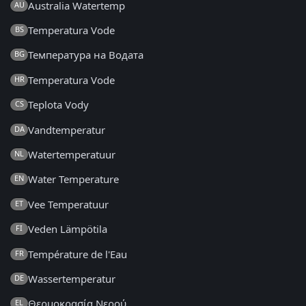
Australia Watertemp
AU
Temperatura Vode
BS
Температура на Водата
BG
Temperatura Vode
HR
Teplota Vody
CS
Vandtemperatur
DA
Watertemperatuur
NL
Water Temperature
EN
Vee Temperatuur
ET
Veden Lämpötila
FI
Température de l'Eau
FR
Wassertemperatur
DE
Θερμοκρασία Νερού
EL