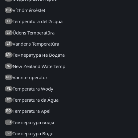
Vízhőmérséklet
HU
Temperatura dell'Acqua
IT
Ūdens Temperatūra
LV
Vandens Temperatūra
LT
Температура на Водата
MK
New Zealand Watertemp
NZ
Vanntemperatur
NO
Temperatura Wody
PL
Temperatura da Água
PT
Temperatura Apei
RO
Температура воды
RU
Температура Воде
SR