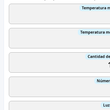
Temperatura me
Temperatura med
Cantidad de
Número
Luz