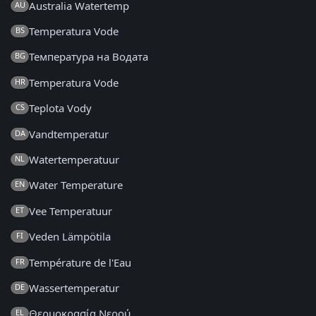
Australia Watertemp
AU
Temperatura Vode
BS
Температура на Водата
BG
Temperatura Vode
HR
Teplota Vody
CS
Vandtemperatur
DA
Watertemperatuur
NL
Water Temperature
EN
Vee Temperatuur
ET
Veden Lämpötila
FI
Température de l'Eau
FR
Wassertemperatur
DE
Θερμοκρασία Νερού
EL