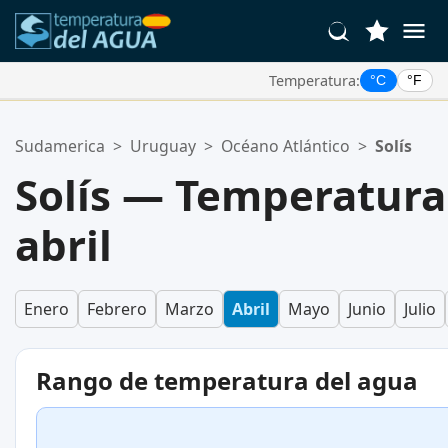
Temperatura:
°C
°F
Tus Ubicaciones Favoritas:
Sudamerica
>
Uruguay
>
Océano Atlántico
>
Solís
Tu lista de favoritos está vacía.
Solís — Temperatura
abril
Enero
Febrero
Marzo
Abril
Mayo
Junio
Julio
Rango de temperatura del agua