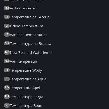
Vízhőmérséklet
HU
Temperatura dell'Acqua
IT
Ūdens Temperatūra
LV
Vandens Temperatūra
LT
Температура на Водата
MK
New Zealand Watertemp
NZ
Vanntemperatur
NO
Temperatura Wody
PL
Temperatura da Água
PT
Temperatura Apei
RO
Температура воды
RU
Температура Воде
SR