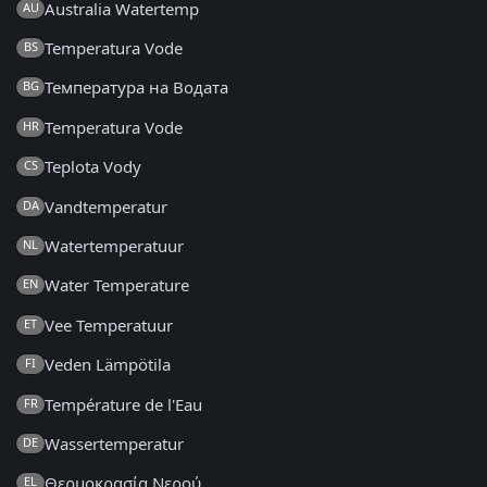
Australia Watertemp
AU
Temperatura Vode
BS
Температура на Водата
BG
Temperatura Vode
HR
Teplota Vody
CS
Vandtemperatur
DA
Watertemperatuur
NL
Water Temperature
EN
Vee Temperatuur
ET
Veden Lämpötila
FI
Température de l'Eau
FR
Wassertemperatur
DE
Θερμοκρασία Νερού
EL