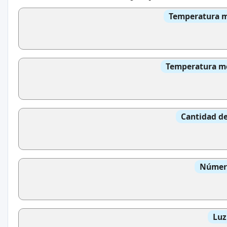
Temperatura me
Temperatura med
Cantidad de
Número
Luz