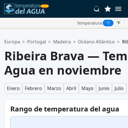
Temperatura:
°C
°F
Tus Ubicaciones Favoritas:
Europa
>
Portugal
>
Madeira
>
Océano Atlántico
>
Ri
Tu lista de favoritos está vacía.
Ribeira Brava — Tem
Agua en noviembre
Enero
Febrero
Marzo
Abril
Mayo
Junio
Julio
Rango de temperatura del agua