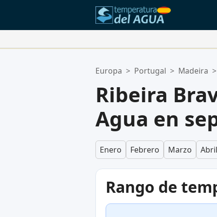
Tus Ubicaciones Favoritas:
Europa
>
Portugal
>
Madeira
>
Tu lista de favoritos está vacía.
Ribeira Bra
Agua en se
Enero
Febrero
Marzo
Abri
Rango de temp