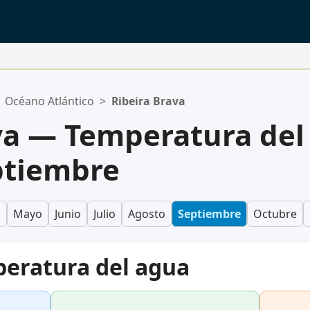
Océano Atlántico
>
Ribeira Brava
va — Temperatura del
ptiembre
l
Mayo
Junio
Julio
Agosto
Septiembre
Octubre
eratura del agua