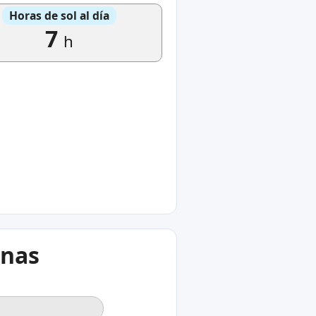
Horas de sol al día
7
h
anas