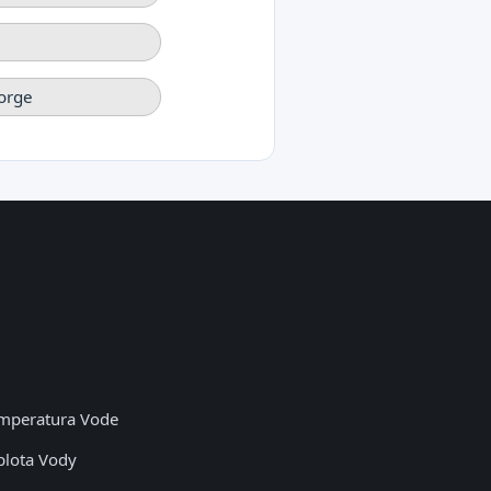
Jorge
mperatura Vode
plota Vody