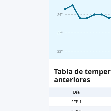
24°
23°
22°
Tabla de temper
anteriores
Día
SEP 1