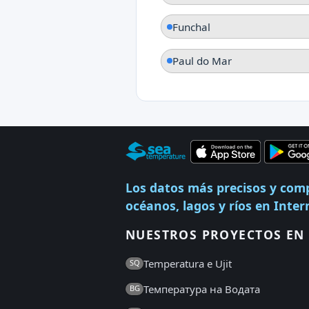
Funchal
Paul do Mar
Los datos más precisos y com
océanos, lagos y ríos en Inter
NUESTROS PROYECTOS EN 
Temperatura e Ujit
SQ
Температура на Водата
BG