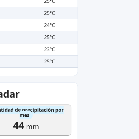
25°C
25°C
24°C
25°C
23°C
25°C
adar
tidad de precipitación por
mes
44
mm