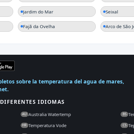
Jardim do Mar
Seixal
Fajã da Ovelha
Arco de São 
pletos sobre la temperatura del agua de mares,
net.
DIFERENTES IDIOMAS
Australia Watertemp
Te
AU
BS
Temperatura Vode
Te
HR
CS